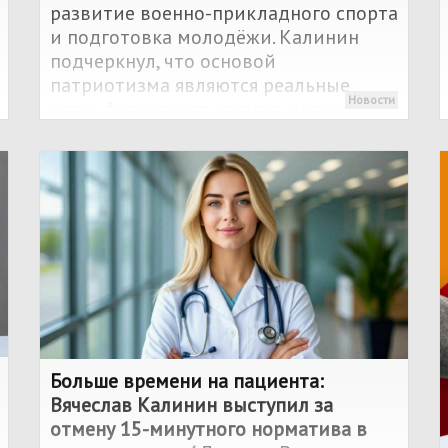
развитие военно-прикладного спорта
и подготовка молодёжи. Калинин
подчеркнул, что основой
патриотизма являются реальные
Новости
дела: физическая закалка, знание
истории и уважение к подвигам
предков.
Больше времени на пациента:
Вячеслав Калинин выступил за
отмену 15-минутного норматива в