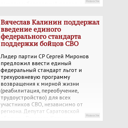
Новости
вычеты и бесплатный проезд для
детей. Калинин отметил, что эти
меры сделают летний отдых
Вячеслав Калинин поддержал
доступным для обычных семей и
введение единого
остановят необоснованный рост цен.
федерального стандарта
поддержки бойцов СВО
Лидер партии СР Сергей Миронов
предложил ввести единый
федеральный стандарт льгот и
трехуровневую программу
возвращения к мирной жизни
(реабилитация, переобучение,
трудоустройство) для всех
участников СВО, независимо от
региона. Депутат Саратовской
Новости
облдумы Вячеслав Калинин
полностью поддержал инициативу,