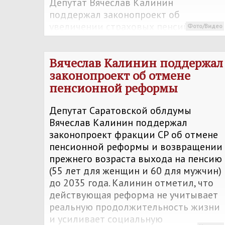
Депутат Вячеслав Калинин
поддержал законопроект об
увеличении страховых пенсий детям,
Фото/Видео
потерявшим родителей.
Предлагается повысить пенсионный
Вячеслав Калинин поддержал
коэффициент (ИПК) в 1,5 раза для
законопроект об отмене
полных сирот и в 3 раза для детей
пенсионной реформы
одиноких матерей, что позволит
увеличить реальные выплаты
Депутат Саратовской облдумы
примерно на 31%. Калинин отметил,
Вячеслав Калинин поддержал
что это адресная мера, которая
законопроект фракции СР об отмене
поможет довести пенсии детей до
пенсионной реформы и возвращении
достойного уровня без лишней
прежнего возраста выхода на пенсию
бюрократии.
(55 лет для женщин и 60 для мужчин)
до 2035 года. Калинин отметил, что
действующая реформа не учитывает
реальную продолжительность жизни
и усиливает социальную