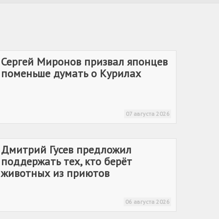
отметив, что это устранит
неравенство в поддержке бойцов из
разных субъектов РФ, а
предложенный реабилитационный
сертификат станет удобным и
Сергей Миронов призвал японцев
гибким инструментом помощи.
поменьше думать о Курилах
07 августа 2026
Дмитрий Гусев предложил
поддержать тех, кто берёт
животных из приютов
06 августа 2026