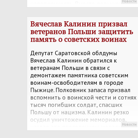
Новости
напряженность. Вместо повышения
возраста он предложил наполнять
пенсионный фонд за счет борьбы с
Вячеслав Калинин призвал
теневой занятостью и пересмотра
ветеранов Польши защитить
страховых взносов.
память о советских воинах
Депутат Саратовской облдумы
Вячеслав Калинин обратился к
ветеранам Польши в связи с
демонтажем памятника советским
воинам-освободителям в городе
Пыжице. Полковник запаса призвал
вспомнить о воинской чести и сотнях
тысяч погибших солдат, спасших
Польшу от нацизма. Калинин резко
осудил уничтожение мемориалов,
Новости
назвав это проявлением морального
разложения и попыткой реваншизма.