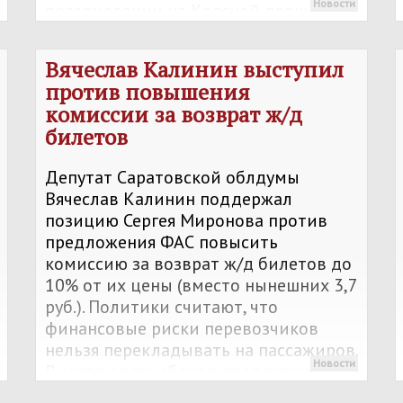
Новости
праздновании на Красной площади,
подчеркнув важность сохранения
традиций и преемственности
Вячеслав Калинин выступил
десантного братства.
против повышения
комиссии за возврат ж/д
билетов
Депутат Саратовской облдумы
Вячеслав Калинин поддержал
позицию Сергея Миронова против
предложения ФАС повысить
комиссию за возврат ж/д билетов до
10% от их цены (вместо нынешних 3,7
руб.). Политики считают, что
финансовые риски перевозчиков
нельзя перекладывать на пассажиров.
Новости
Вместо роста сборов предлагается
ускорить возврат денег за билеты до