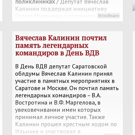
поликлиниках
/
Депутат Вячеслав
Калинин поддержал инициативу
Сергея Миронова о коренном
Фото/Видео
пересмотре работы здравоохранения.
Главные предложения: отменить
Вячеслав Калинин почтил
лимит в 15 минут на прием пациента,
память легендарных
запретить закрытие больниц в селах
командиров в День ВДВ
и малых городах, а также увеличить
финансирование медицины до 7%
В День ВДВ депутат Саратовской
ВВП. Калинин подчеркнул, что нужно
облдумы Вячеслав Калинин принял
менять систему оплаты труда врачей,
участие в памятных мероприятиях в
чтобы платить им за качество
Саратове и Москве. Он почтил память
лечения, а не за количество принятых
легендарных командиров – В.А.
людей.
Востротина и В.Ф. Маргелова, в
увековечивании имен которых
принимал личное участие. Также
Калинин прошел крестным ходом по
Ильинке и участвовал в