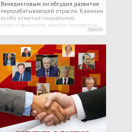
Венедиктовым он обсудил развитие
перерабатывающей отрасли. Калинин
особо отметил социальную
ответственность завода: коллектив
Новости
регулярно помогает храмам,
соцучреждениям, а также отправляет
гуманитарную помощь в зону СВО и
подшефный район ЛНР.