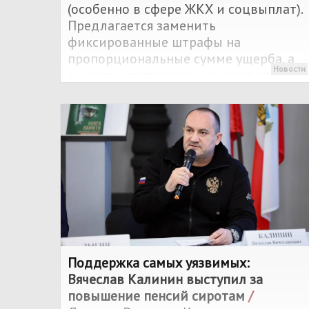
(особенно в сфере ЖКХ и соцвыплат).
Предлагается заменить
фиксированные штрафы на
пропорциональные сумме ущерба, а
Новости
выплаты пострадавшим проводить
за счёт самих нарушителей. По
мнению Калинина, это заставит
чиновников работать качественнее и
защитит интересы пенсионеров и
семей с детьми.
Поддержка самых уязвимых:
Вячеслав Калинин выступил за
повышение пенсий сиротам
/