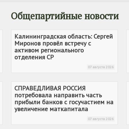
1–2 дней и отказаться от системы
динамического ценообразования.
Общепартийные новости
Калининградская область: Сергей
Миронов провёл встречу с
активом регионального
отделения СР
07 августа 2026
СПРАВЕДЛИВАЯ РОССИЯ
потребовала направить часть
прибыли банков с госучастием на
увеличение маткапитала
07 августа 2026