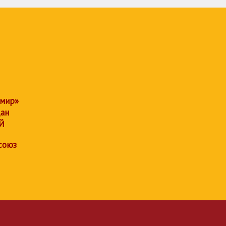
 мир»
дан
Й
союз